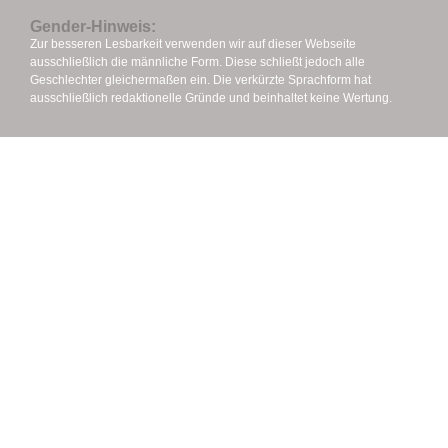
Gender-Hinweis:
Zur besseren Lesbarkeit verwenden wir auf dieser Webseite
ausschließlich die männliche Form. Diese schließt jedoch alle
Geschlechter gleichermaßen ein.
Die verkürzte Sprachform hat
ausschließlich redaktionelle Gründe und beinhaltet keine Wertung.