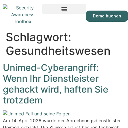
Inhalt
springen
Demo buchen
Schlagwort:
Gesundheitswesen
Unimed-Cyberangriff:
Wenn Ihr Dienstleister
gehackt wird, haften Sie
trotzdem
Am 14. April 2026 wurde der Abrechnungsdienstleister
Unimed gehackt. Die Kliniken selbst blieben technisch