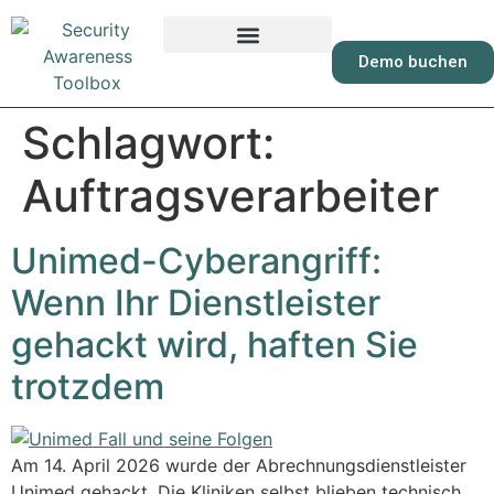
Inhalt
springen
Demo buchen
Schlagwort:
Auftragsverarbeiter
Unimed-Cyberangriff:
Wenn Ihr Dienstleister
gehackt wird, haften Sie
trotzdem
Am 14. April 2026 wurde der Abrechnungsdienstleister
Unimed gehackt. Die Kliniken selbst blieben technisch