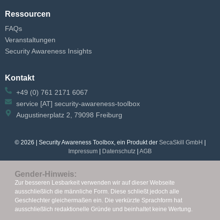
Ressourcen
FAQs
Veranstaltungen
Security Awareness Insights
Kontakt
+49 (0) 761 2171 6067
service [AT] security-awareness-toolbox
Augustinerplatz 2, 79098 Freiburg
© 2026 | Security Awareness Toolbox, ein Produkt der
SecaSkill GmbH
|
Impressum
|
Datenschutz
|
AGB
Gender-Hinweis:
Zur besseren Lesbarkeit verwenden wir auf dieser Webseite
ausschließlich die männliche Form. Diese schließt jedoch alle
Geschlechter gleichermaßen ein.
Die verkürzte Sprachform hat
ausschließlich redaktionelle Gründe und beinhaltet keine Wertung.