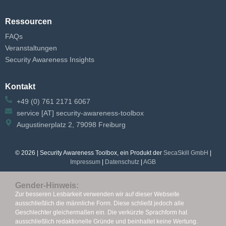
Ressourcen
FAQs
Veranstaltungen
Security Awareness Insights
Kontakt
+49 (0) 761 2171 6067
service [AT] security-awareness-toolbox
Augustinerplatz 2, 79098 Freiburg
© 2026 | Security Awareness Toolbox, ein Produkt der
SecaSkill GmbH
|
Impressum
|
Datenschutz
|
AGB
Gender-Hinweis:
Zur besseren Lesbarkeit verwenden wir auf dieser Webseite
ausschließlich die männliche Form. Diese schließt jedoch alle
Geschlechter gleichermaßen ein.
Die verkürzte Sprachform hat
ausschließlich redaktionelle Gründe und beinhaltet keine Wertung.