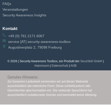
FAQs
Veranstaltungen
Security Awareness Insights
Kontakt
+49 (0) 761 2171 6067
service [AT] security-awareness-toolbox
Augustinerplatz 2, 79098 Freiburg
© 2026 | Security Awareness Toolbox, ein Produkt der
SecaSkill GmbH
|
Impressum
|
Datenschutz
|
AGB
Gender-Hinweis:
Zur besseren Lesbarkeit verwenden wir auf dieser Webseite
ausschließlich die männliche Form. Diese schließt jedoch alle
Geschlechter gleichermaßen ein.
Die verkürzte Sprachform hat
ausschließlich redaktionelle Gründe und beinhaltet keine Wertung.