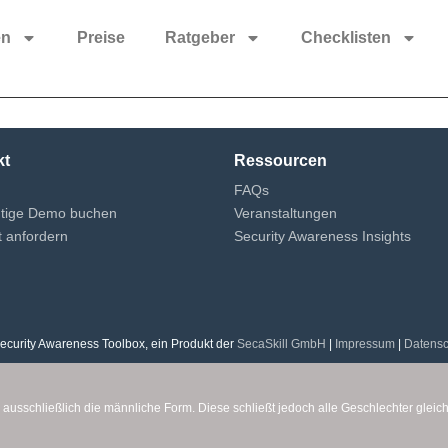
en
Preise
Ratgeber
Checklisten
kt
Ressourcen
FAQs
ütige Demo buchen
Veranstaltungen
 anfordern
Security Awareness Insights
ecurity Awareness Toolbox, ein Produkt der
SecaSkill GmbH
|
Impressum
|
Datensc
 ausschließlich die männliche Form. Diese schließt jedoch alle Geschlechter glei