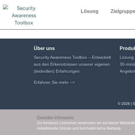
Lösung
Zielgrupp
Über uns
Produ
Security Awareness Toolbox – Entwickelt
Lösung
aus den Erkenntnissen unserer eigenen
30-min
(leidvollen) Erfahrungen.
Angebot
Erfahren Sie mehr –>
© 2026 | S
Gender-Hinweis:
Zur besseren Lesbarkeit verwenden wir auf dieser Webseite
redaktionelle Gründe und beinhaltet keine Wertung.