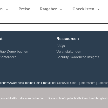
en
Preise
Ratgeber
Checklisten
kt
Ressourcen
FAQs
ütige Demo buchen
Veranstaltungen
 anfordern
Security Awareness Insights
ecurity Awareness Toolbox, ein Produkt der
SecaSkill GmbH
|
Impressum
|
Datensc
 ausschließlich die männliche Form. Diese schließt jedoch alle Geschlechter glei