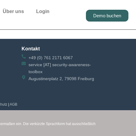
Über uns
Login
Demo buchen
Kontakt
+49 (0) 761 2171 6067
service [AT] security-awareness-
toolbox
Augustinerplatz 2, 79098 Freiburg
hutz
|
AGB
chermaßen ein.
Die verkürzte Sprachform hat ausschließlich