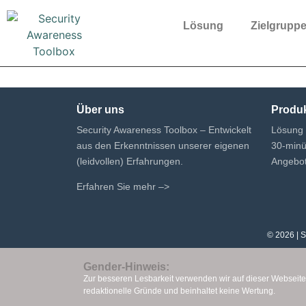
Lösung
Zielgrupp
Über uns
Produ
Security Awareness Toolbox – Entwickelt
Lösung
aus den Erkenntnissen unserer eigenen
30-min
(leidvollen) Erfahrungen.
Angebot
Erfahren Sie mehr –>
© 2026 | S
Gender-Hinweis:
Zur besseren Lesbarkeit verwenden wir auf dieser Webseite
redaktionelle Gründe und beinhaltet keine Wertung.