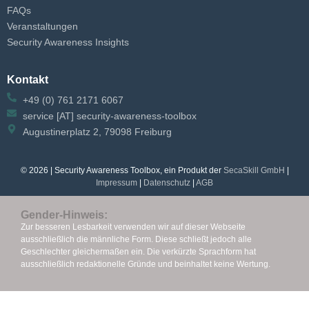
FAQs
Veranstaltungen
Security Awareness Insights
Kontakt
+49 (0) 761 2171 6067
service [AT] security-awareness-toolbox
Augustinerplatz 2, 79098 Freiburg
© 2026 | Security Awareness Toolbox, ein Produkt der
SecaSkill GmbH
|
Impressum
|
Datenschutz
|
AGB
Gender-Hinweis:
Zur besseren Lesbarkeit verwenden wir auf dieser Webseite
ausschließlich die männliche Form. Diese schließt jedoch alle
Geschlechter gleichermaßen ein.
Die verkürzte Sprachform hat
ausschließlich redaktionelle Gründe und beinhaltet keine Wertung.