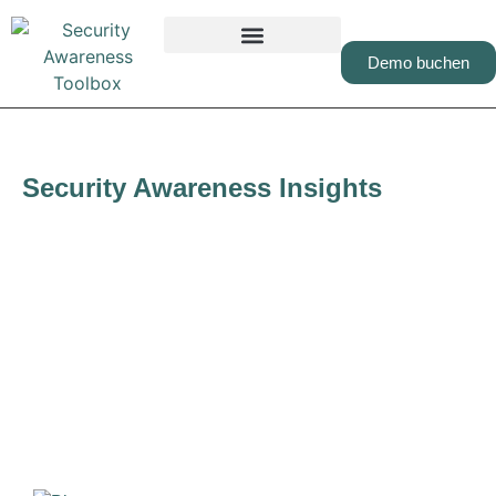
Demo buchen
Security Awareness Insights
#06: Hackerangriffe
und Insolvenz: Die
Einschläge kommen
näher