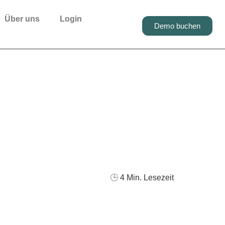
Über uns
Login
Demo buchen
elnen Schulungen zum
🕒
4
Min. Lesezeit