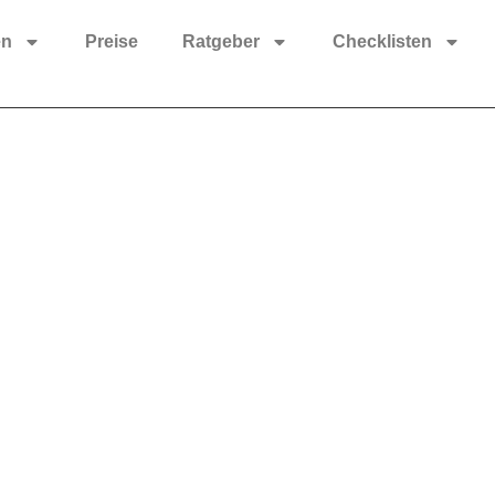
en
Preise
Ratgeber
Checklisten
ness-Programm: Von einz
ganzheitlichen Programm